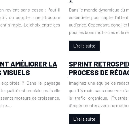
n revient sans cesse : faut-il
Dans le monde dynamique du mar
ratif, ou adopter une structure
essentielle pour capter l’atte
ment simple. Le choix entre ces
audience. Cependant, concilier 
pour les bons mots-clés et le 
Lire la suite
ENT AMÉLIORER LA
SPRINT RETROSPEC
 VISUELS
PROCESS DE RÉDA
 exploités ? Dans le paysage
Imaginez une équipe de rédac
 qualité est cruciale, mais elle
qualité, mais sans observer d’a
puissants moteurs de croissance,
le trafic organique. Frustr
able….
d’expérimenter avec une méth
Lire la suite