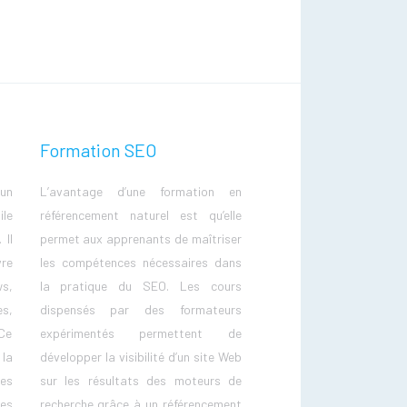
Formation SEO
un
L’avantage d’une formation en
ile
référencement naturel est qu’elle
 Il
permet aux apprenants de maîtriser
re
les compétences nécessaires dans
s,
la pratique du SEO. Les cours
s,
dispensés par des formateurs
Ce
expérimentés permettent de
la
développer la visibilité d’un site Web
es
sur les résultats des moteurs de
es
recherche grâce à un référencement