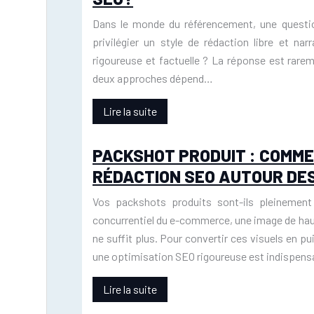
Dans le monde du référencement, une questio
privilégier un style de rédaction libre et nar
rigoureuse et factuelle ? La réponse est rare
deux approches dépend…
Lire la suite
PACKSHOT PRODUIT : COMM
RÉDACTION SEO AUTOUR DES
Vos packshots produits sont-ils pleinement
concurrentiel du e-commerce, une image de haute
ne suffit plus. Pour convertir ces visuels en 
une optimisation SEO rigoureuse est indispens
Lire la suite