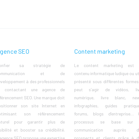
gence SEO
Content marketing
onfier sa stratégie de
Le content marketing est 
ommunication et de
contenu informatique ludique ou ut
veloppement à des professionnels
présenté sous différentes formes.
n contactant une agence de
peut s’agir de vidéos, liv
férencement SEO. Une marque doit
numérique, livre blanc, new
ositionner son site Internet en
infographies, guides pratique
ptimisant son référencement
forums, blogs d’entreprise… 
aturel pour garantir plus de
processus se base sur 
sibilité et booster sa crédibilité.
communication auprès d
agence SEO propose une expertise
prospects et clients grâce à d