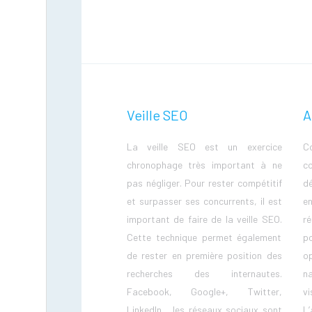
Veille SEO
A
La veille SEO est un exercice
C
chronophage très important à ne
c
pas négliger. Pour rester compétitif
dé
et surpasser ses concurrents, il est
e
important de faire de la veille SEO.
ré
Cette technique permet également
p
de rester en première position des
o
recherches des internautes.
n
Facebook, Google+, Twitter,
vi
LinkedIn… les réseaux sociaux sont
L’