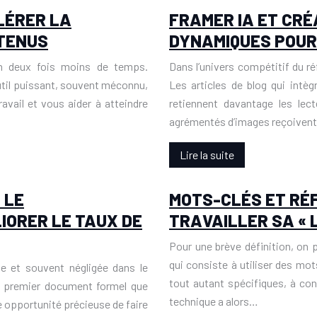
LÉRER LA
FRAMER IA ET CRÉ
NTENUS
DYNAMIQUES POUR
en deux fois moins de temps.
Dans l’univers compétitif du ré
util puissant, souvent méconnu,
Les articles de blog qui intèg
avail et vous aider à atteindre
retiennent davantage les lect
agrémentés d’images reçoiven
Lire la suite
 LE
MOTS-CLÉS ET RÉ
IORER LE TAUX DE
TRAVAILLER SA « 
Pour une brève définition, on p
qui consiste à utiliser des mot
le et souvent négligée dans le
tout autant spécifiques, à cons
du premier document formel que
technique a alors…
e opportunité précieuse de faire